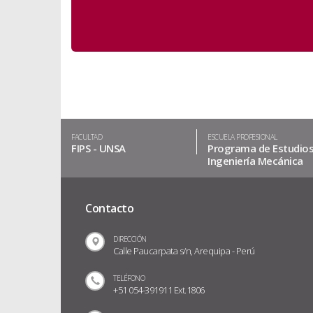
FACULTAD
ESCUELA PROFESIONAL
FIPS - UNSA
Programa de Estudio
Ingeniería Mecánica
Contacto
DIRECCIÓN
Calle Paucarpata s/n, Arequipa - Perú
TELÉFONO
+51 054-391911 Ext.1806