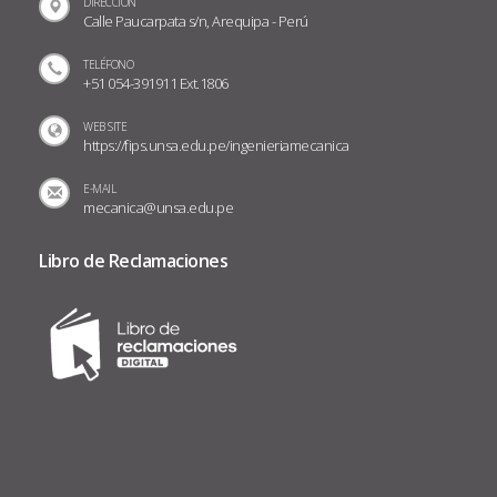
DIRECCIÓN
Calle Paucarpata s/n, Arequipa - Perú
TELÉFONO
+51 054-391911 Ext.1806
WEB SITE
https://fips.unsa.edu.pe/ingenieriamecanica
E-MAIL
mecanica@unsa.edu.pe
Libro de Reclamaciones