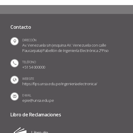
Contacto
DIRECCIÓN
Av. Venezuela s/n (esquina AV. Venezuela con calle
Paucarpata) Pabellón de Ingeniería Electrónica 2ºPiso
TELÉFONO
+51 54 000000
WEB SITE
https://fips.unsa.edu.pe/ingenieriaelectronica/
E-MAIL
epie@unsa.edu.pe
Libro de Reclamaciones